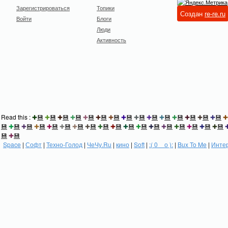
Зарегистрироваться
Топики
Создан
re-re.ru
Войти
Блоги
Люди
Активность
Read this :
✚
💾
✚
💾
✚
💾
✚
💾
✚
💾
✚
💾
✚
💾
✚
💾
✚
💾
✚
💾
✚
💾
✚
💾
✚
💾
✚
💾
✚
💾
✚
💾
✚
💾
✚
💾
✚
💾
✚
💾
✚
💾
✚
💾
✚
💾
✚
💾
✚
💾
✚
💾
✚
💾
✚
💾
✚
💾
✚
💾
✚
💾
✚
💾
✚
💾
💾
✚
💾
Space
|
Софт
|
Техно-Голод
|
ЧеЧу.Ru
|
кино
|
Soft
|
:( 0 _ о ):
|
Bux To Me
|
Инте