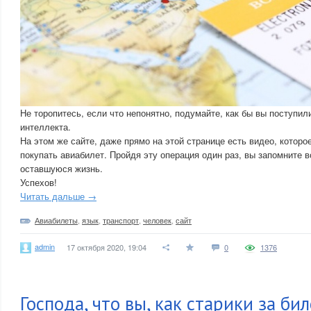
Не торопитесь, если что непонятно, подумайте, как бы вы поступил
интеллекта.
На этом же сайте, даже прямо на этой странице есть видео, которо
покупать авиабилет. Пройдя эту операция один раз, вы запомните 
оставшуюся жизнь.
Успехов!
Читать дальше →
Авиабилеты
,
язык
,
транспорт
,
человек
,
сайт
admin
17 октября 2020, 19:04
0
1376
Господа, что вы, как старики за б