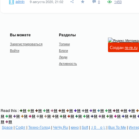
admin
9 августа 2020, 21:02
0
1453
Вы можете
Разделы
Зарегистрироваться
Топики
Создан
re-re.ru
Войти
Блоги
Люди
Активность
Read this :
✚
💾
✚
💾
✚
💾
✚
💾
✚
💾
✚
💾
✚
💾
✚
💾
✚
💾
✚
💾
✚
💾
✚
💾
✚
💾
✚
💾
✚
💾
✚
💾
✚
💾
✚
💾
✚
💾
✚
💾
✚
💾
✚
💾
✚
💾
✚
💾
✚
💾
✚
💾
✚
💾
✚
💾
✚
💾
✚
💾
✚
💾
✚
💾
✚
💾
💾
✚
💾
Space
|
Софт
|
Техно-Голод
|
ЧеЧу.Ru
|
кино
|
Soft
|
:( 0 _ о ):
|
Bux To Me
|
Инте