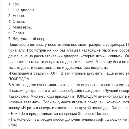
1. Топ.
2. Live дилеры.
3. Новые.
4. Столы.
5. Мини игры.
6. Слоты.
7. Виртуальный спорт.
Чаще всего интерес у посетителей вызывает раздел Live дилеры. Н
поначалу. Посмотрев на них раз или два настоящие гемблеры соср
денег, а не на рассматривании дилеров, которые якобы «живые». О
нравится вы можете сыграть на деньги и с ними. А почему бы и не 
только деньги выигрывать, но и удовольствие получать.
Я бы пошёл в раздел «ТОП». В эти игровые автоматы чаще всего з
ПОКЕРДОМ.
В этом разделе очень много интересных игровых автоматов и есть 
В самом центре всего этого разнообразия находится «Лучший поке
Казахстана. Многие люди приходят в ПОКЕРДОМ именно поиграть в 
игровые автоматы. Если вы умеете играть в покер, вы, конечно, мо
кнопку «Играть в покер» и оказаться на другой площадке. Здесь вы
• Pokerdom придерживается концепции Зеленого Покера;
• На Pokerdom запрещен любой дополнительный софт, дающий неч
игре;