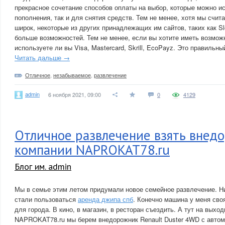
прекрасное сочетание способов оплаты на выбор, которые можно и
пополнения, так и для снятия средств. Тем не менее, хотя мы счит
широк, некоторые из других принадлежащих им сайтов, таких как Sl
больше возможностей. Тем не менее, если вы хотите иметь возмож
используете ли вы Visa, Mastercard, Skrill, EcoPayz. Это правильны
Читать дальше →
Отличное
,
незабываемое
,
развлечение
admin
6 ноября 2021, 09:00
0
4129
Отличное развлечение взять внед
компании NAPROKAT78.ru
Блог им. admin
Мы в семье этим летом придумали новое семейное развлечение. Ни
стали пользоваться
аренда джипа спб
. Конечно машина у меня своя
для города. В кино, в магазин, в ресторан съездить. А тут на выхо
NAPROKAT78.ru мы берем внедорожник Renault Duster 4WD с автом