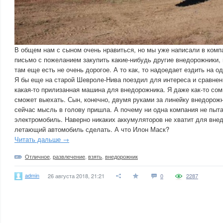
В общем нам с сыном очень нравиться, но мы уже написали в ко
письмо с пожеланием закупить какие-нибудь другие внедорожники,
там еще есть не очень дорогое. А то как, то надоедает ездить на о
Я бы еще на старой Шевроле-Нива поездил для интереса и сравнени
какая-то прилизанная машина для внедорожника. Я даже как-то сомн
сможет выехать. Сын, конечно, двумя руками за линейку внедорожн
сейчас мысль в голову пришла. А почему ни одна компания не пыт
электромобиль. Наверно никаких аккумуляторов не хватит для вне
летающий автомобиль сделать. А что Илон Маск?
Читать дальше →
Отличное
,
развлечение
,
взять
,
внедорожник
admin
26 августа 2018, 21:21
0
2287