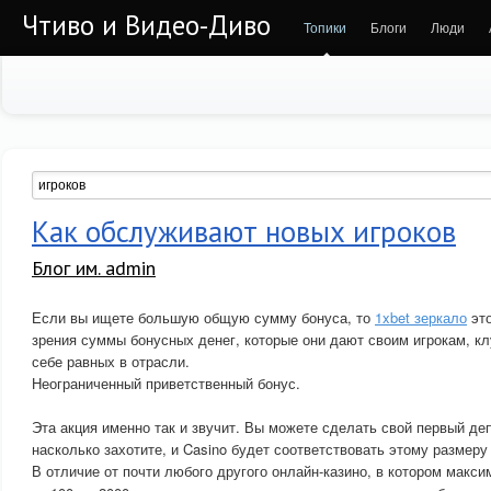
Чтиво и Видео-Диво
Топики
Блоги
Люди
Как обслуживают новых игроков
Блог им. admin
Если вы ищете большую общую сумму бонуса, то
1xbet зеркало
это
зрения суммы бонусных денег, которые они дают своим игрокам, кл
себе равных в отрасли.
Неограниченный приветственный бонус.
Эта акция именно так и звучит. Вы можете сделать свой первый де
насколько захотите, и Casino будет соответствовать этому размеру
В отличие от почти любого другого онлайн-казино, в котором макс