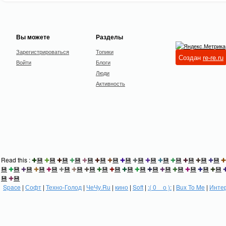
Вы можете
Разделы
Зарегистрироваться
Топики
Создан
re-re.ru
Войти
Блоги
Люди
Активность
Read this :
✚
💾
✚
💾
✚
💾
✚
💾
✚
💾
✚
💾
✚
💾
✚
💾
✚
💾
✚
💾
✚
💾
✚
💾
✚
💾
✚
💾
✚
💾
✚
💾
✚
💾
✚
💾
✚
💾
✚
💾
✚
💾
✚
💾
✚
💾
✚
💾
✚
💾
✚
💾
✚
💾
✚
💾
✚
💾
✚
💾
✚
💾
✚
💾
✚
💾
💾
✚
💾
Space
|
Софт
|
Техно-Голод
|
ЧеЧу.Ru
|
кино
|
Soft
|
:( 0 _ о ):
|
Bux To Me
|
Инте