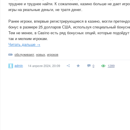
труднее и труднее найти. К сожалению, казино больше не дает игр
игры на реальные деньги, не тратя денег.
Ранее игроки, впервые регистрирующиеся в казино, могли претендо
бонус в размере 25 долларов США, используя специальный бонусный
Тем не менее, в Casino есть ряд бонусных опций, которые подойдут
так и мелким игрокам.
Читать дальше →
обслуживают
,
новых
,
игроков
admin
14 апреля 2024, 20:09
0
1289