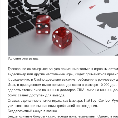
Условия отыгрыша.
Требование об отыгрыше бонуса применимо только к игровым автом
видеопокер или другие настольные игры, будет применяться правил
К сожалению, в Casino довольно высокие требования к ролловеру д
Итак, в приведенном выше примере депозита в размере 10 000 до
сделать ставки либо на 300 000 долларов США, либо на 600 000 д
бонус станет доступен для вывода.
Ставки, сделанные в таких играх, как Баккара, Пай Гоу, Сик Бо, Рул
учитываются при выполнении требований прохождения.
Бездепозитный бонус в казино.
Бездепозитные бонусы казино всегда привлекательны. Однако в на